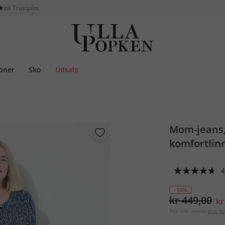
på Trustpilot
ioner
Sko
Udsalg
Mom-jeans, 
komfortlin
4
- 50%
kr 449,00
kr
Pris inkl. moms
plus f