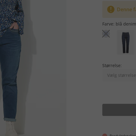
Denne f
Farve:
blå deni
Størrelse:
Vælg størrelse
Produktdetaljer