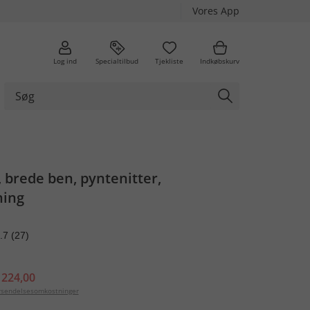
Vores App
Log ind
Specialtilbud
Tjekliste
Indkøbskurv
brede ben, pyntenitter,
ning
.7
(27)
 224,00
orsendelsesomkostninger