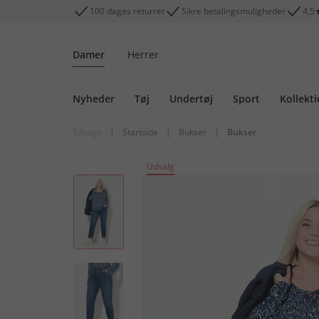
100 dages returret
Sikre betalingsmuligheder
4,5
Damer
Herrer
Nyheder
Tøj
Undertøj
Sport
Kollekt
Tilbage
|
Startside
|
Bukser
|
Bukser
Udsalg