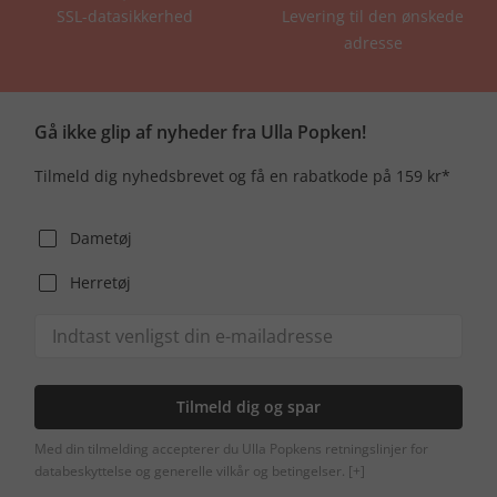
SSL-datasikkerhed
Levering til den ønskede
adresse
Gå ikke glip af nyheder fra Ulla Popken!
Tilmeld dig nyhedsbrevet og få en rabatkode på 159 kr*
Dametøj
Herretøj
Tilmeld dig og spar
Med din tilmelding accepterer du Ulla Popkens retningslinjer for
databeskyttelse og generelle vilkår og betingelser.
[+]