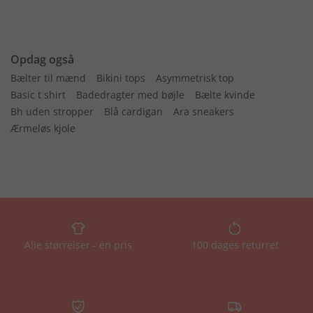
Opdag også
Bælter til mænd
Bikini tops
Asymmetrisk top
Basic t shirt
Badedragter med bøjle
Bælte kvinde
Bh uden stropper
Blå cardigan
Ara sneakers
Ærmeløs kjole
Alle størrelser - én pris
100 dages returret