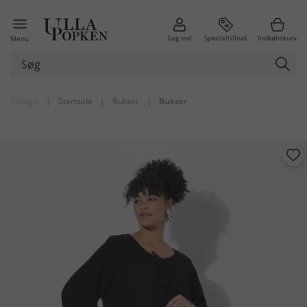
Log ind
Specialtilbud
Indkøbskurv
Menu
Tilbage
|
Startside
|
Bukser
|
Bukser