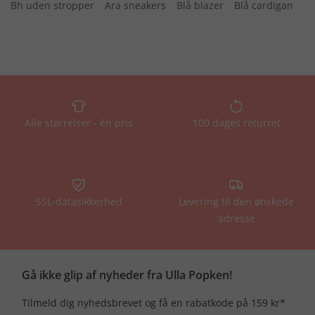
Bh uden stropper
Ara sneakers
Blå blazer
Blå cardigan
Alle størrelser - én pris
100 dages returret
SSL-datasikkerhed
Levering til den ønskede
adresse
Gå ikke glip af nyheder fra Ulla Popken!
Tilmeld dig nyhedsbrevet og få en rabatkode på 159 kr*