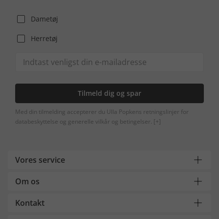
Dametøj
Herretøj
Tilmeld dig og spar
Med din tilmelding accepterer du Ulla Popkens retningslinjer for
databeskyttelse og generelle vilkår og betingelser.
[+]
Vores service
Om os
Kontakt