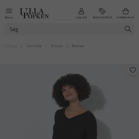
Log ind
Specialtilbud
Indkøbskurv
Menu
Tilbage
|
Startside
|
Bukser
|
Bukser