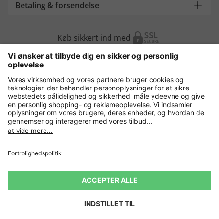
Betaling & forsendelse
Køb sikkert ind med
Flere webshops
Danmark
Fortrolighedspolitik
Vilkår og betingelser
Gør brug af fortrydelsesret
Virksomhedsinformation
Cookie-indstillinger