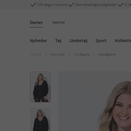
100 dages returret
Sikre betalingsmuligheder
4,5
Damer
Herrer
Nyheder
Tøj
Undertøj
Sport
Kollekt
Tilbage
|
Startside
|
Cardigans
|
Cardigans