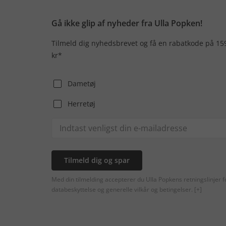
Gå ikke glip af nyheder fra Ulla Popken!
Tilmeld dig nyhedsbrevet og få en rabatkode på 15
kr*
Dametøj
Herretøj
Tilmeld dig og spar
Med din tilmelding accepterer du Ulla Popkens retningslinjer f
databeskyttelse og generelle vilkår og betingelser.
[+]