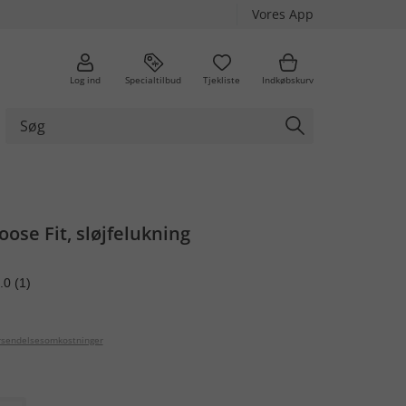
Vores App
Log ind
Specialtilbud
Tjekliste
Indkøbskurv
oose Fit, sløjfelukning
.0
(1)
orsendelsesomkostninger