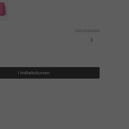
Storrelsestabel
I indkøbskurven