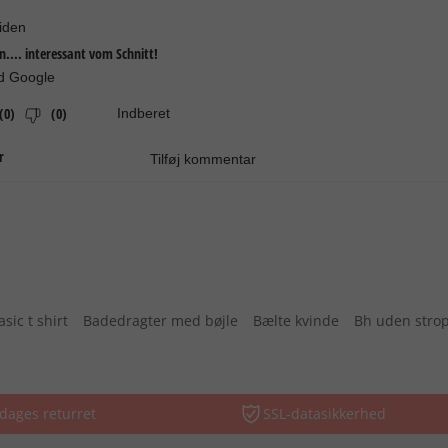
asic t shirt
Badedragter med bøjle
Bælte kvinde
Bh uden stro
dages returret
SSL-datasikkerhed