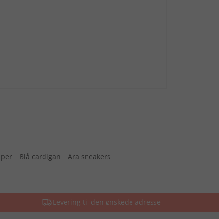
pper
Blå cardigan
Ara sneakers
Levering til den ønskede adresse