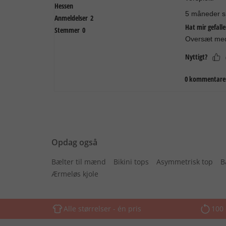
Opdag også
Bælter til mænd
Bikini tops
Asymmetrisk top
B
Ærmeløs kjole
Alle størrelser - én pris
100 