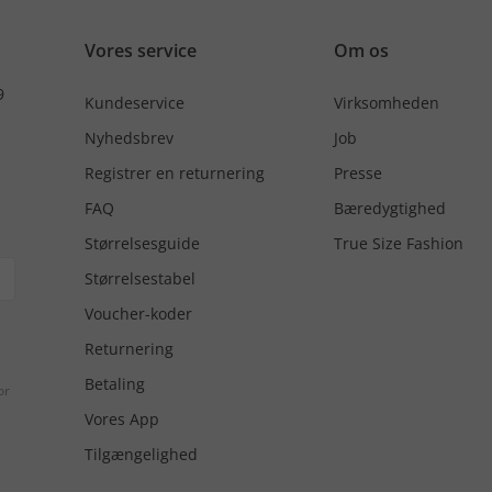
Vores service
Om os
9
Kundeservice
Virksomheden
Nyhedsbrev
Job
Registrer en returnering
Presse
FAQ
Bæredygtighed
Størrelsesguide
True Size Fashion
Størrelsestabel
Voucher-koder
Returnering
Betaling
or
Vores App
Tilgængelighed