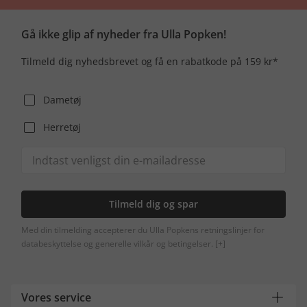
Gå ikke glip af nyheder fra Ulla Popken!
Tilmeld dig nyhedsbrevet og få en rabatkode på 159 kr*
Dametøj
Herretøj
Tilmeld dig og spar
Med din tilmelding accepterer du Ulla Popkens retningslinjer for
databeskyttelse og generelle vilkår og betingelser.
[+]
Vores service