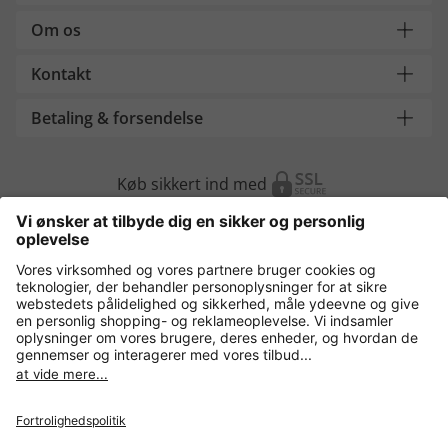
Om os
Kontakt
Betaling & forsendelse
Køb sikkert ind med
Flere webshops
Danmark
Fortrolighedspolitik
Vilkår og betingelser