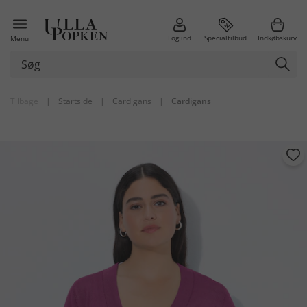
Log ind
Specialtilbud
Indkøbskurv
Menu
Tilbage
|
Startside
|
Cardigans
|
Cardigans