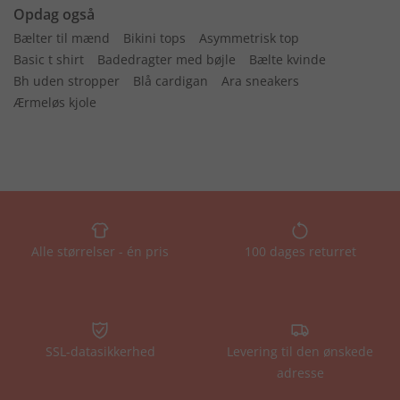
Opdag også
Bælter til mænd
Bikini tops
Asymmetrisk top
Basic t shirt
Badedragter med bøjle
Bælte kvinde
Bh uden stropper
Blå cardigan
Ara sneakers
Ærmeløs kjole
Alle størrelser - én pris
100 dages returret
SSL-datasikkerhed
Levering til den ønskede
adresse