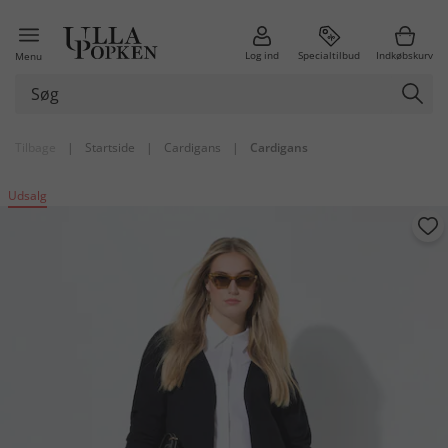
Log ind
Specialtilbud
Indkøbskurv
Menu
Tilbage
|
Startside
|
Cardigans
|
Cardigans
Udsalg