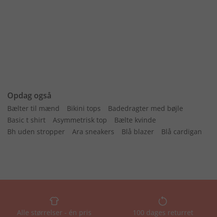
Opdag også
Bælter til mænd
Bikini tops
Badedragter med bøjle
Basic t shirt
Asymmetrisk top
Bælte kvinde
Bh uden stropper
Ara sneakers
Blå blazer
Blå cardigan
Alle størrelser - én pris
100 dages returret