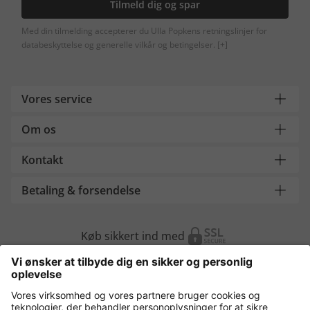
Tilmeld dig og spar
Med din tilmelding accepterer du Ulla Popkens retningslinjer for
databeskyttelse og generelle vilkår og betingelser.
[+]
Vores service
Om os
Kontakt
Betaling & forsendelse
Køb sikkert ind med
Flere webshops