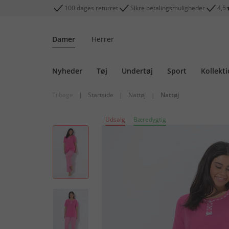
100 dages returret
Sikre betalingsmuligheder
4,5
Damer
Herrer
Nyheder
Tøj
Undertøj
Sport
Kollekt
Tilbage
|
Startside
|
Nattøj
|
Nattøj
Udsalg
Bæredygtig