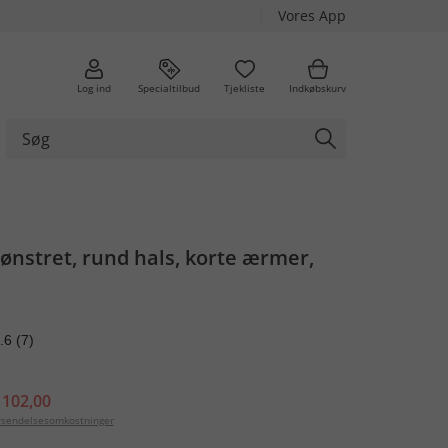
Vores App
Log ind
Specialtilbud
Tjekliste
Indkøbskurv
nstret, rund hals, korte ærmer,
.6
(7)
 102,00
orsendelsesomkostninger