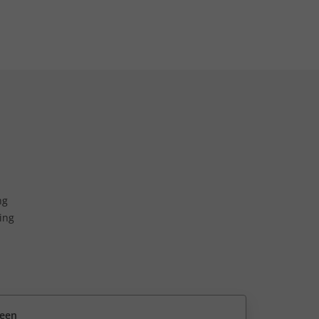
ng
ing
reen