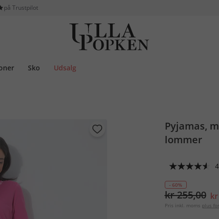
på Trustpilot
ioner
Sko
Udsalg
Pyjamas, mø
lommer
4
- 60%
kr 255,00
kr
Pris inkl. moms
plus f