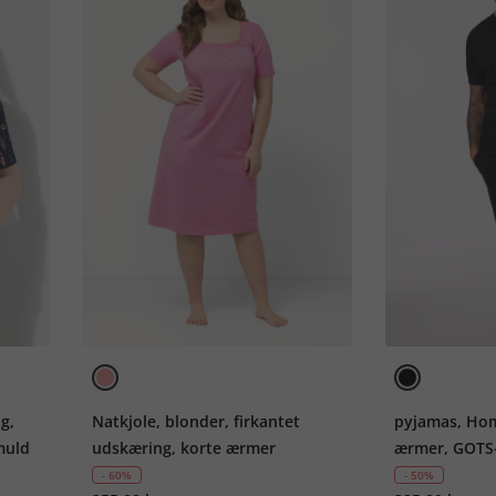
g,
Natkjole, blonder, firkantet
pyjamas, Ho
muld
udskæring, korte ærmer
ærmer, GOTS-
økologisk bom
- 60%
- 50%