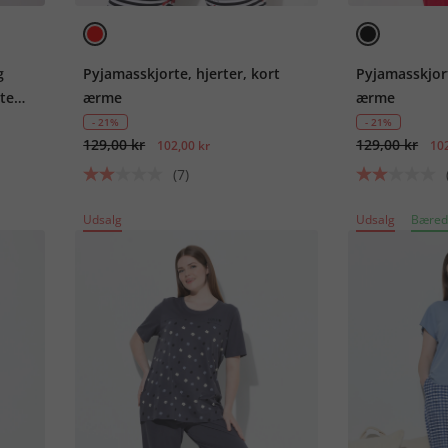
g
Pyjamasskjorte, hjerter, kort
Pyjamasskjort
rte
ærme
ærme
il 8
- 21%
- 21%
129,00 kr
129,00 kr
102,00 kr
102
(7)
Udsalg
Udsalg
Bæred