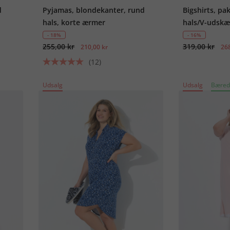
d
Pyjamas, blondekanter, rund
Bigshirts, pa
hals, korte ærmer
hals/V-udskæ
- 18%
- 16%
255,00 kr
319,00 kr
210,00 kr
268
(12)
Udsalg
Udsalg
Bæred