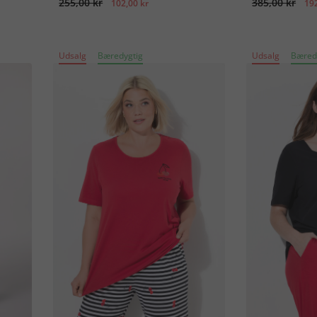
255,00 kr
385,00 kr
102,00 kr
192
Udsalg
Bæredygtig
Udsalg
Bæred