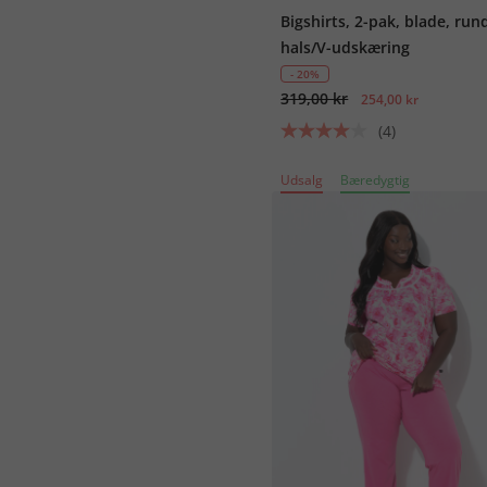
Bigshirts, 2-pak, blade, run
hals/V-udskæring
- 20%
319,00 kr
254,00 kr
(4)
Udsalg
Bæredygtig