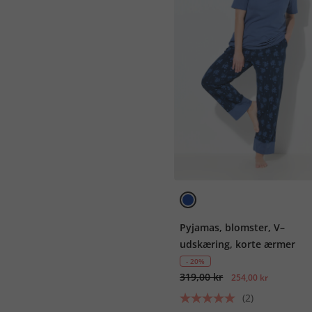
Pyjamas, blomster, V–
udskæring, korte ærmer
- 20%
319,00 kr
254,00 kr
(2)