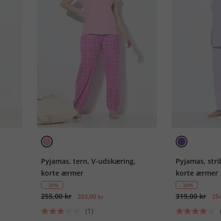
Pyjamas, tern, V-udskæring,
Pyjamas, stri
korte ærmer
korte ærmer
- 20%
- 20%
255,00 kr
319,00 kr
203,00 kr
254
(1)