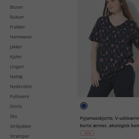
Bluser
Bukser
Frakker
Homewear
Jakker
Kjoler
Lingeri
Nattøj
Nederdele
Pullovere
Shirts
Sko
Pyjamasskjorte, V-udskærin
korte ærmer, økologisk bo
Strikjakker
- 62%
Strømper