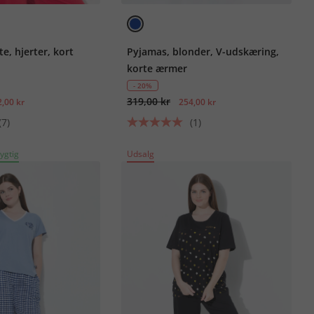
e, hjerter, kort
Pyjamas, blonder, V-udskæring,
korte ærmer
- 20%
319,00 kr
,00 kr
254,00 kr
(7)
(1)
ygtig
Udsalg