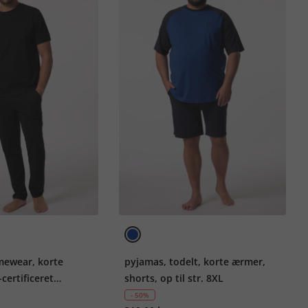
mewear, korte
pyjamas, todelt, korte ærmer,
certificeret
shorts, op til str. 8XL
uld, op til 8XL
- 50%