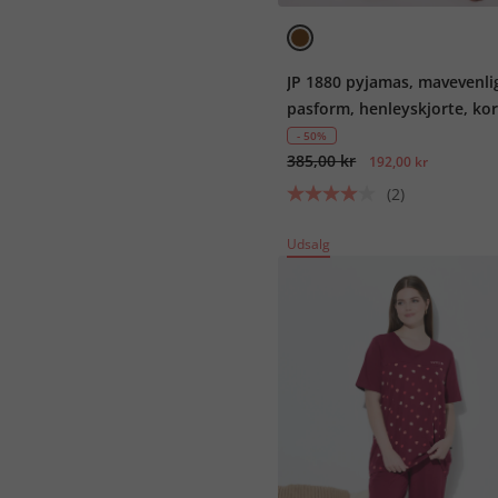
JP 1880 pyjamas, mavevenli
pasform, henleyskjorte, ko
ærmer, ternede bukser, op t
- 50%
385,00 kr
XL
192,00 kr
(2)
Udsalg