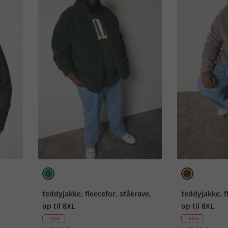
teddyjakke, fleecefor, ståkrave,
teddyjakke, f
op til 8XL
op til 8XL
- 50%
- 50%