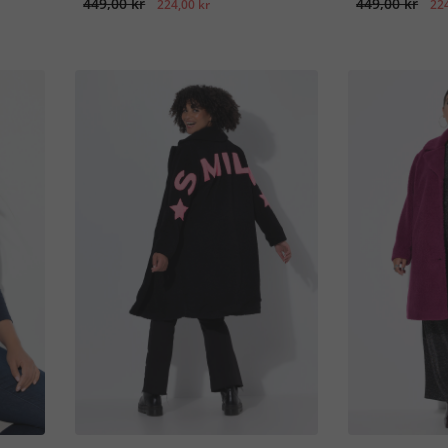
449,00 kr
449,00 kr
224,00 kr
224