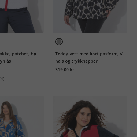
akke, patches, høj
Teddy-vest med kort pasform, V-
lynlås
hals og trykknapper
319,00 kr
(4)