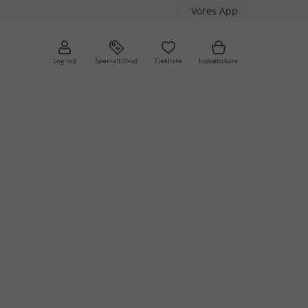
Vores App
Log ind
Specialtilbud
Tjekliste
Indkøbskurv