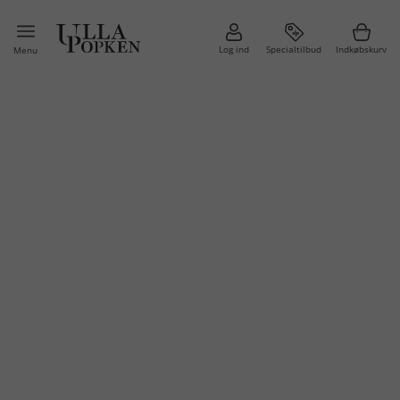
Log ind
Specialtilbud
Indkøbskurv
Menu