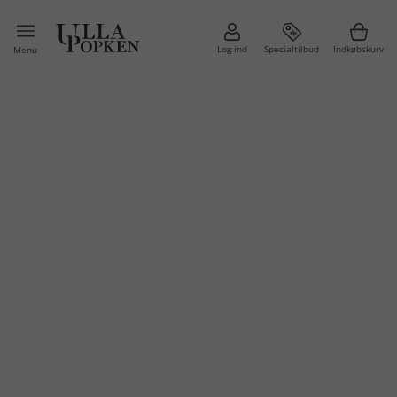
Log ind
Specialtilbud
Indkøbskurv
Menu