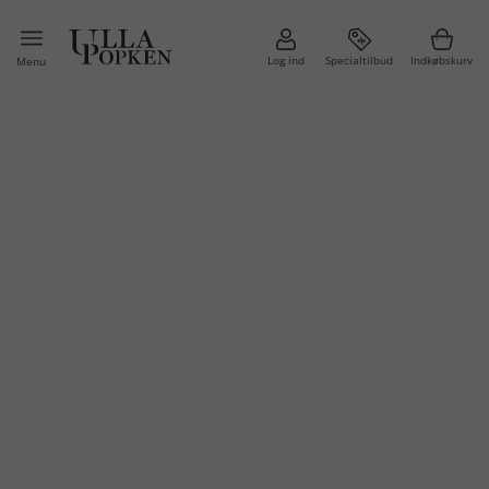
Log ind
Specialtilbud
Indkøbskurv
Menu