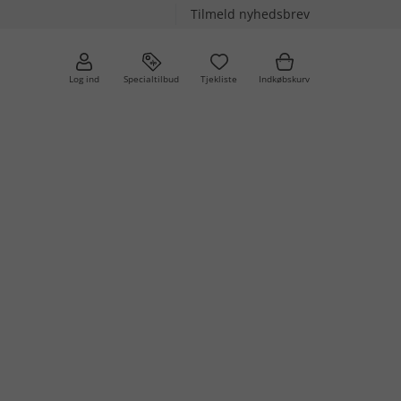
Tilmeld nyhedsbrev
Log ind
Specialtilbud
Tjekliste
Indkøbskurv