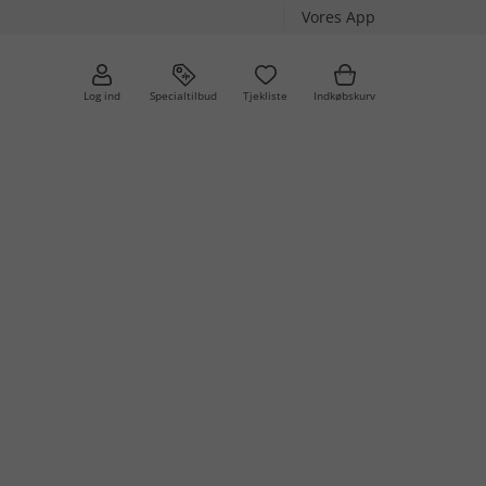
Vores App
Log ind
Specialtilbud
Tjekliste
Indkøbskurv