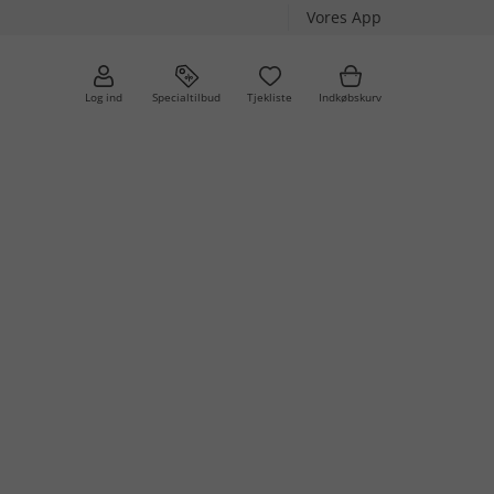
Vores App
Log ind
Specialtilbud
Tjekliste
Indkøbskurv