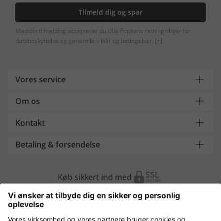
Tilmeld dig og spar
Med din tilmelding accepterer du Ulla Popkens retningslinjer for
databeskyttelse og generelle vilkår og betingelser.
[+]
Vores service
Om os
Kontakt
Betaling & forsendelse
Køb sikkert ind med
Flere webshops