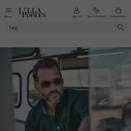
Log ind
Specialtilbud
Indkøbskurv
Menu