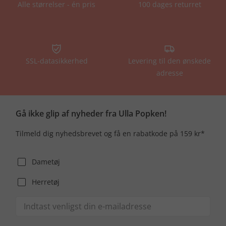
Alle størrelser - én pris
100 dages returret
SSL-datasikkerhed
Levering til den ønskede
adresse
Gå ikke glip af nyheder fra Ulla Popken!
Tilmeld dig nyhedsbrevet og få en rabatkode på 159 kr*
Dametøj
Herretøj