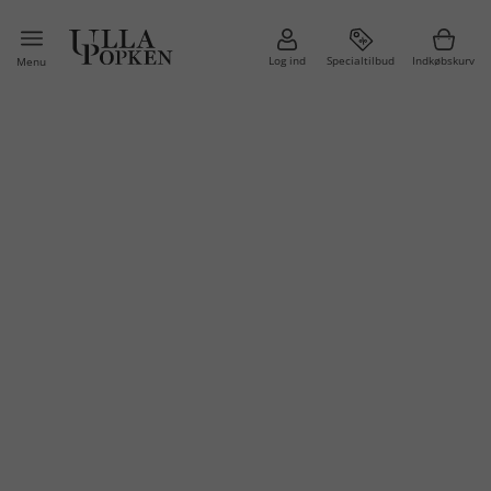
Log ind
Specialtilbud
Indkøbskurv
Menu