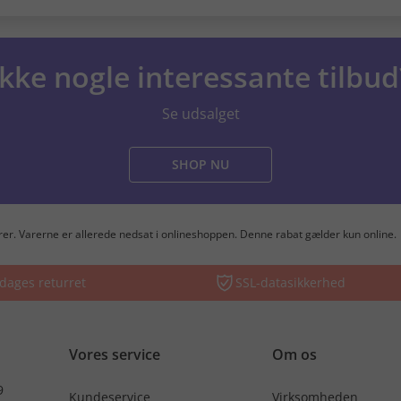
Ikke nogle interessante tilbud
Se udsalget
SHOP NU
varer. Varerne er allerede nedsat i onlineshoppen. Denne rabat gælder kun online.
dages returret
SSL-datasikkerhed
Vores service
Om os
9
Kundeservice
Virksomheden