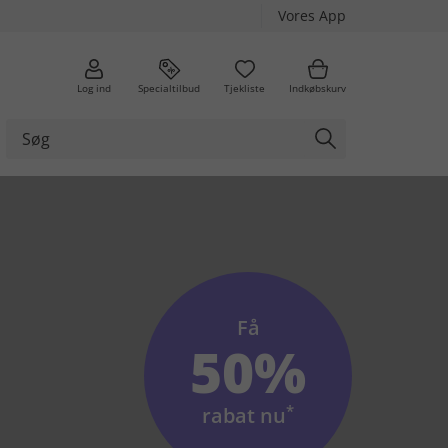
Vores App
Log ind
Specialtilbud
Tjekliste
Indkøbskurv
Få
50%
*
rabat nu