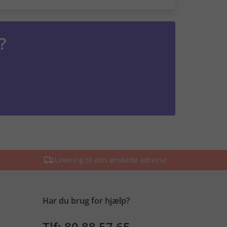
?
Levering til den ønskede adresse
Har du brug for hjælp?
Tlf: 80 88 57 65