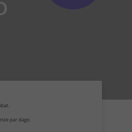
D
abat.
æste par dage.