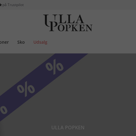
på Trustpilot
ioner
Sko
Udsalg
ULLA POPKEN