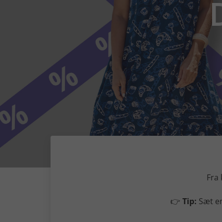
Fra 
👉
Tip:
Sæt en