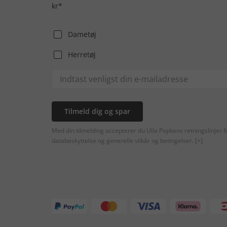
kr*
Dametøj
Herretøj
Tilmeld dig og spar
Med din tilmelding accepterer du Ulla Popkens retningslinjer f
databeskyttelse og generelle vilkår og betingelser.
[+]