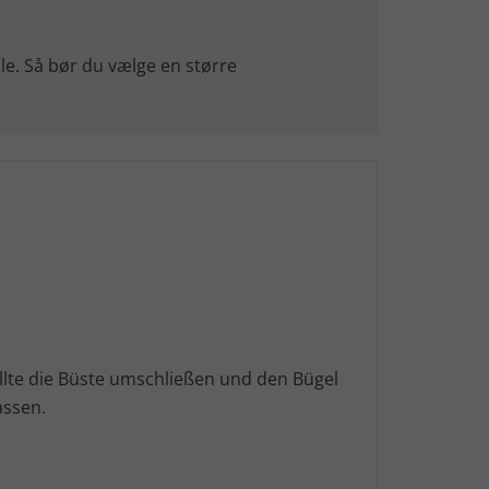
lle. Så bør du vælge en større
lte die Büste umschließen und den Bügel
assen.