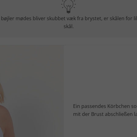
 bøjler mødes bliver skubbet væk fra brystet, er skålen for li
skål.
Ein passendes Körbchen sol
mit der Brust abschließen l