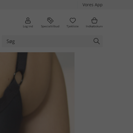
Vores App
Log ind
Specialtilbud
Tjekliste
Indkøbskurv