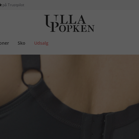
på Trustpilot
ioner
Sko
Udsalg