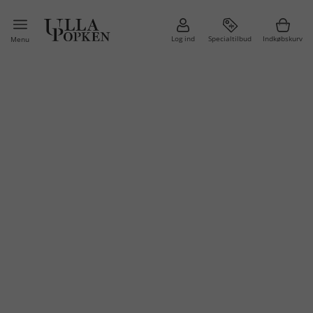
Log ind
Specialtilbud
Indkøbskurv
Menu