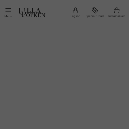
Log ind
Specialtilbud
Indkøbskurv
Menu