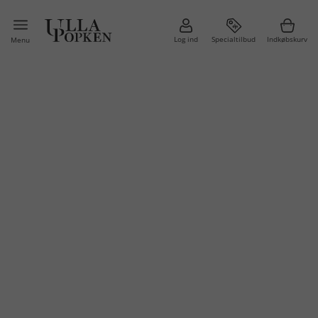
Log ind
Specialtilbud
Indkøbskurv
Menu