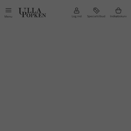
Log ind
Specialtilbud
Indkøbskurv
Menu