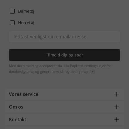
Dametøj
Herretøj
Tilmeld dig og spar
Med din tilmelding accepterer du Ulla Popkens retningslinjer for
databeskyttelse og generelle vilkår og betingelser.
[+]
Vores service
Om os
Kontakt