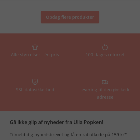
Opdag flere produkter
Alle størrelser - én pris
100 dages returret
SSL-datasikkerhed
Levering til den ønskede
adresse
Gå ikke glip af nyheder fra Ulla Popken!
Tilmeld dig nyhedsbrevet og få en rabatkode på 159 kr*