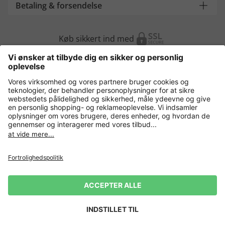
Betaling & forsendelse
Køb sikkert ind med
Flere webshops
Danmark
Fortrolighedspolitik
Vilkår og betingelser
Gør brug af fortrydelsesret
Virksomhedsinformation
Cookie-indstillinger