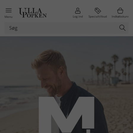
Log ind
Specialtilbud
Indkøbskurv
Menu