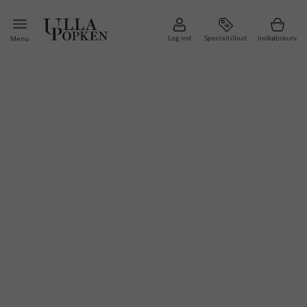
Log ind
Specialtilbud
Indkøbskurv
Menu