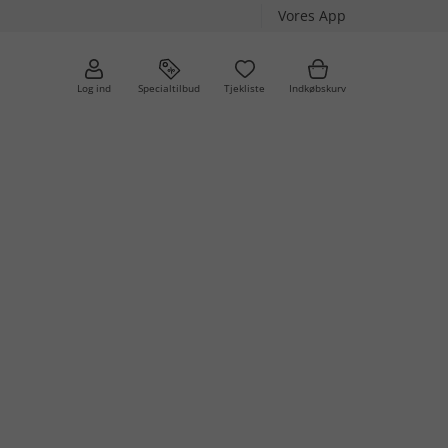
Vores App
Log ind
Specialtilbud
Tjekliste
Indkøbskurv