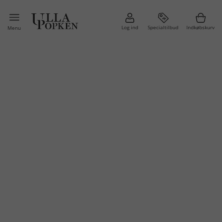
Log ind
Specialtilbud
Indkøbskurv
Menu