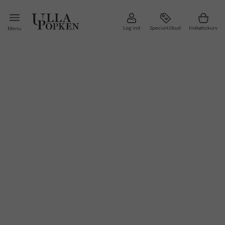
Log ind
Specialtilbud
Indkøbskurv
Menu