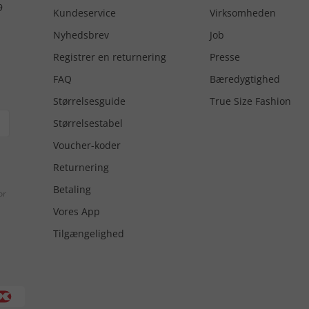
9
Kundeservice
Virksomheden
Nyhedsbrev
Job
Registrer en returnering
Presse
FAQ
Bæredygtighed
Størrelsesguide
True Size Fashion
Størrelsestabel
Voucher-koder
Returnering
Betaling
or
Vores App
Tilgængelighed