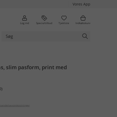
Vores App
Log ind
Specialtilbud
Tjekliste
Indkøbskurv
s, slim pasform, print med
0)
orsendelsesomkostninger