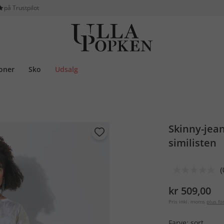
på Trustpilot
ioner
Sko
Udsalg
Skinny-jean
similisten
(
kr 509,00
Pris inkl. moms
plus f
Farve:
sort