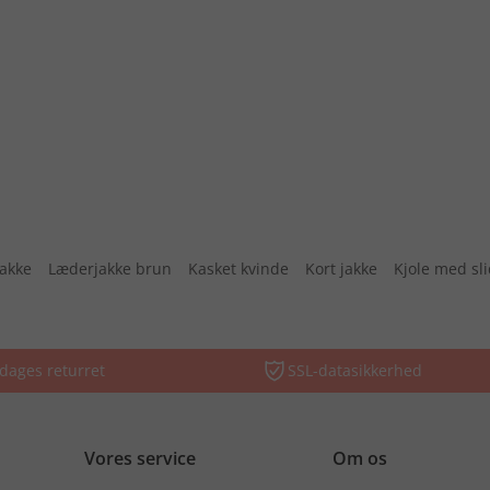
jakke
Læderjakke brun
Kasket kvinde
Kort jakke
Kjole med sl
dages returret
SSL-datasikkerhed
Vores service
Om os