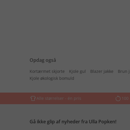
Opdag også
Kortærmet skjorte
Kjole gul
Blazer jakke
Brun 
Kjole økologisk bomuld
Alle størrelser - én pris
100 
Gå ikke glip af nyheder fra Ulla Popken!