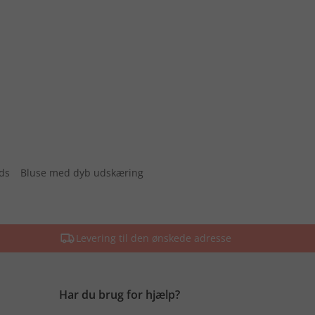
ids
Bluse med dyb udskæring
Levering til den ønskede adresse
Har du brug for hjælp?