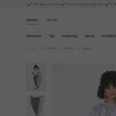
100 dages returret
Sikre betalingsmuligheder
4,5
Damer
Herrer
Nyheder
Tøj
Undertøj
Sport
Kollekt
Tilbage
|
Startside
|
Bukser
|
Jeans