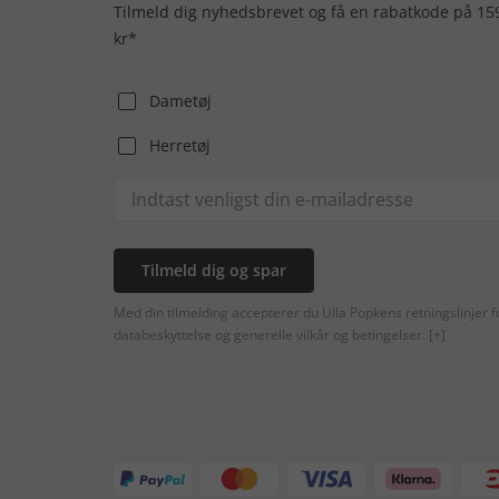
Tilmeld dig nyhedsbrevet og få en rabatkode på 15
kr*
Dametøj
Herretøj
Tilmeld dig og spar
Med din tilmelding accepterer du Ulla Popkens retningslinjer f
databeskyttelse og generelle vilkår og betingelser.
[+]