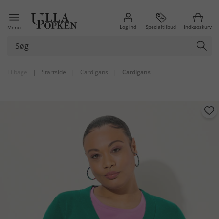
Log ind
Specialtilbud
Indkøbskurv
Menu
Tilbage
|
Startside
|
Cardigans
|
Cardigans