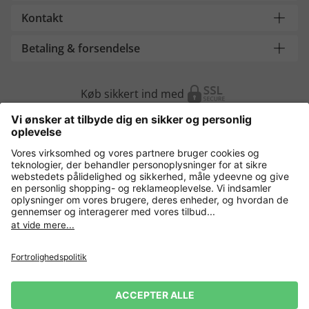
Kontakt
Betaling & forsendelse
Køb sikkert ind med
Flere webshops
Danmark
Fortrolighedspolitik
Vilkår og betingelser
Gør brug af fortrydelsesret
Virksomhedsinformation
Cookie-indstillinger