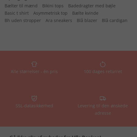
Bælter til mænd
Bikini tops
Badedragter med bøjle
Basic t shirt
Asymmetrisk top
Bælte kvinde
Bh uden stropper
Ara sneakers
Blå blazer
Blå cardigan
Alle størrelser - én pris
100 dages returret
SSL-datasikkerhed
Levering til den ønskede
adresse