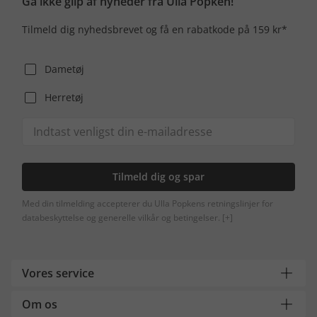
Gå ikke glip af nyheder fra Ulla Popken!
Tilmeld dig nyhedsbrevet og få en rabatkode på 159 kr*
Dametøj
Herretøj
Tilmeld dig og spar
Med din tilmelding accepterer du Ulla Popkens retningslinjer for
databeskyttelse og generelle vilkår og betingelser.
[+]
Vores service
Om os