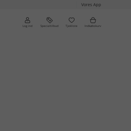
Vores App
Log ind
Specialtilbud
Tjekliste
Indkøbskurv