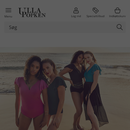
Log ind
Specialtilbud
Indkøbskurv
Menu