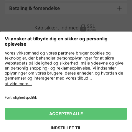
Betaling & forsendelse
Køb sikkert ind med
Flere webshops
Danmark
Fortrolighedspolitik
Vilkår og betingelser
Gør brug af fortrydelsesret
Virksomhedsinformation
Cookie-indstillinger