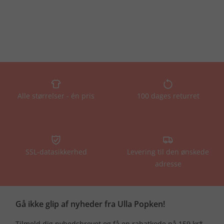
Alle størrelser - én pris
100 dages returret
SSL-datasikkerhed
Levering til den ønskede
adresse
Gå ikke glip af nyheder fra Ulla Popken!
Tilmeld dig nyhedsbrevet og få en rabatkode på 159 kr*