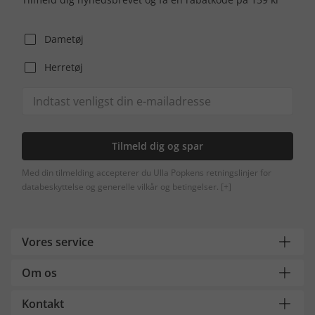
Dametøj
Herretøj
Tilmeld dig og spar
Med din tilmelding accepterer du Ulla Popkens retningslinjer for
databeskyttelse og generelle vilkår og betingelser.
[+]
Vores service
Om os
Kontakt