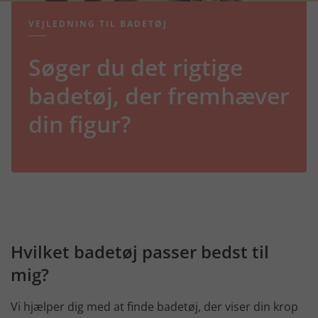
VEJLEDNING TIL BADETØJ
Søger du det rigtige
badetøj, der fremhæver
din figur?
Hvilket badetøj passer bedst til
mig?
Vi hjælper dig med at finde badetøj, der viser din krop