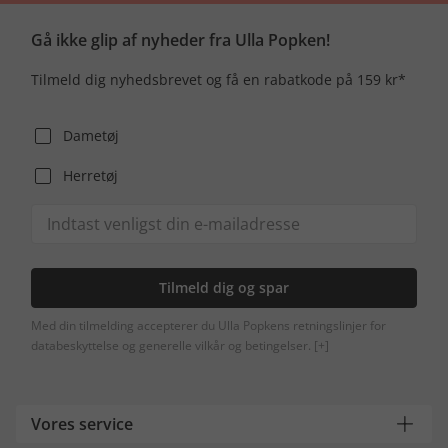
Gå ikke glip af nyheder fra Ulla Popken!
Tilmeld dig nyhedsbrevet og få en rabatkode på 159 kr*
Dametøj
Herretøj
Tilmeld dig og spar
Med din tilmelding accepterer du Ulla Popkens retningslinjer for
databeskyttelse og generelle vilkår og betingelser.
[+]
Vores service