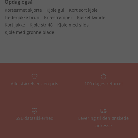
Opdag også
Kortærmet skjorte
Kjole gul
Kort sort kjole
Læderjakke brun
Knæstrømper
Kasket kvinde
Kort jakke
Kjole str 48
Kjole med slids
Kjole med grønne blade
Alle størrelser - én pris
100 dages returret
SSL-datasikkerhed
Levering til den ønskede
adresse