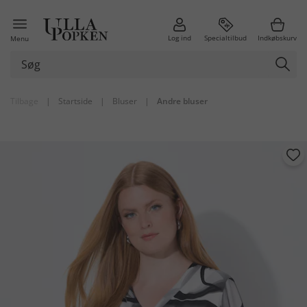
Log ind
Specialtilbud
Indkøbskurv
Menu
Tilbage
|
Startside
|
Bluser
|
Andre bluser