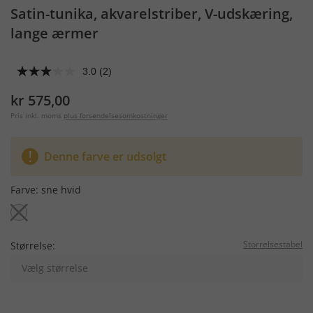
Satin-tunika, akvarelstriber, V-udskæring,
lange ærmer
3.0
(2)
kr 575,00
Pris inkl. moms
plus forsendelsesomkostninger
Denne farve er udsolgt
Farve:
sne hvid
Storrelsestabel
Størrelse:
Vælg størrelse