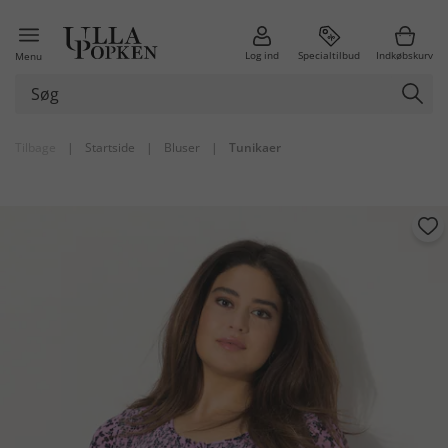
Log ind
Specialtilbud
Indkøbskurv
Menu
Tilbage
|
Startside
|
Bluser
|
Tunikaer