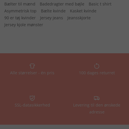
Bælter til mænd
Badedragter med bøjle
Basic t shirt
Asymmetrisk top
Bælte kvinde
Kasket kvinde
90 er tøj kvinder
Jersey jeans
Jeansskjorte
Jersey kjole mønster
Alle størrelser - én pris
100 dages returret
SSL-datasikkerhed
Levering til den ønskede
adresse