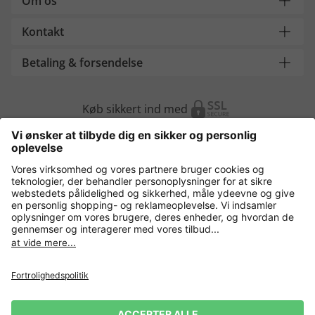
Om os
Kontakt
Betaling & forsendelse
Køb sikkert ind med
Flere webshops
Danmark
Fortrolighedspolitik
Vilkår og betingelser
Gør brug af fortrydelsesret
Virksomhedsinformation