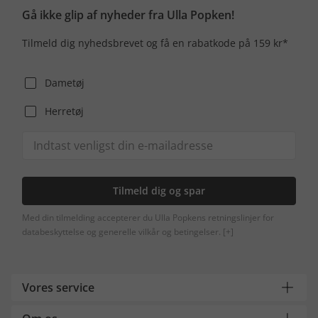
Gå ikke glip af nyheder fra Ulla Popken!
Tilmeld dig nyhedsbrevet og få en rabatkode på 159 kr*
Dametøj
Herretøj
Tilmeld dig og spar
Med din tilmelding accepterer du Ulla Popkens retningslinjer for
databeskyttelse og generelle vilkår og betingelser.
[+]
Vores service