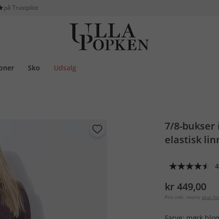
på Trustpilot
ioner
Sko
Udsalg
7/8-bukser
elastisk lin
4
kr 449,00
Pris inkl. moms
plus f
Farve:
mørk bl