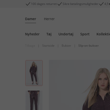
100 dages returret
Sikre betalingsmuligheder
4,5
Damer
Herrer
Nyheder
Tøj
Undertøj
Sport
Kollekt
Tilbage
|
Startside
|
Bukser
|
Slip-on-bukser