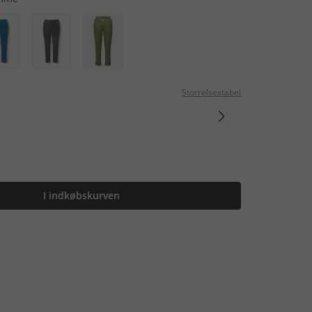
Storrelsestabel
I indkøbskurven