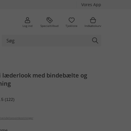
Vores App
Log ind
Specialtilbud
Tjekliste
Indkøbskurv
 i læderlook med bindebælte og
ning
.5
(122)
orsendelsesomkostninger
omme