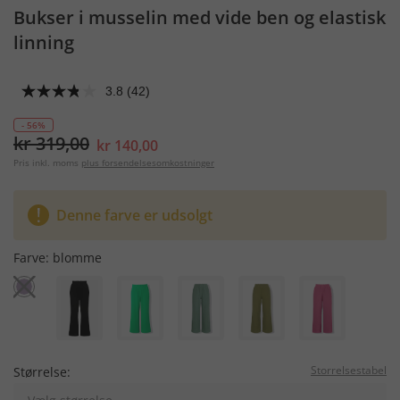
Bukser i musselin med vide ben og elastisk
linning
3.8
(42)
- 56%
kr 319,00
kr 140,00
Pris inkl. moms
plus forsendelsesomkostninger
Denne farve er udsolgt
Farve:
blomme
Storrelsestabel
Størrelse: