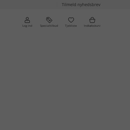
Tilmeld nyhedsbrev
Log ind
Specialtilbud
Tjekliste
Indkøbskurv