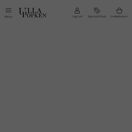
Log ind
Specialtilbud
Indkøbskurv
Menu