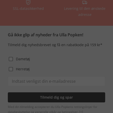
SSL-datasikkerhed
Levering til den ønskede
adresse
Gå ikke glip af nyheder fra Ulla Popken!
Tilmeld dig nyhedsbrevet og få en rabatkode på 159 kr*
Dametøj
Herretøj
Tilmeld dig og spar
Med din tilmelding accepterer du Ulla Popkens retningslinjer for
databeskyttelse og generelle vilkår og betingelser.
[+]