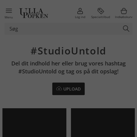
Log ind
Specialtilbud
Indkøbskurv
Menu
#StudioUntold
Del dit indhold her eller brug vores hashtag
#StudioUntold og tag os på dit opslag!
UPLOAD