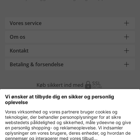
Vores service
Om os
Kontakt
Betaling & forsendelse
Køb sikkert ind med
Flere webshops
Danmark