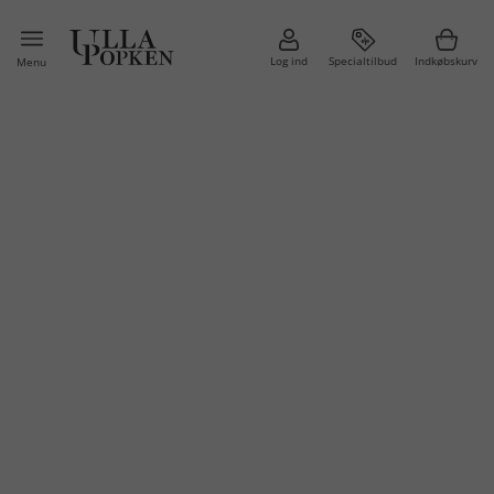
Log ind
Specialtilbud
Indkøbskurv
Menu