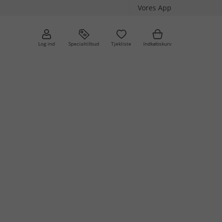
Vores App
Log ind
Specialtilbud
Tjekliste
Indkøbskurv