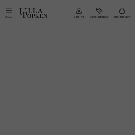
Log ind
Specialtilbud
Indkøbskurv
Menu