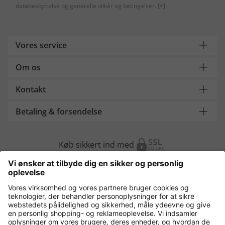
databeskyttelse og generelle vilkår og betingelser.
[+]
Vores service
Om os
Kontakt
Betaling & forsendelse
Køb sikkert ind med
Flere webshops
Danmark