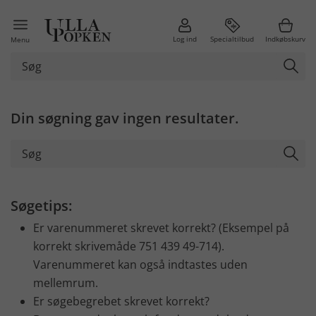
Log ind
Specialtilbud
Indkøbskurv
Menu
Din søgning gav ingen resultater.
Søgetips:
Er varenummeret skrevet korrekt? (Eksempel på
korrekt skrivemåde 751 439 49-714).
Varenummeret kan også indtastes uden
mellemrum.
Er søgebegrebet skrevet korrekt?