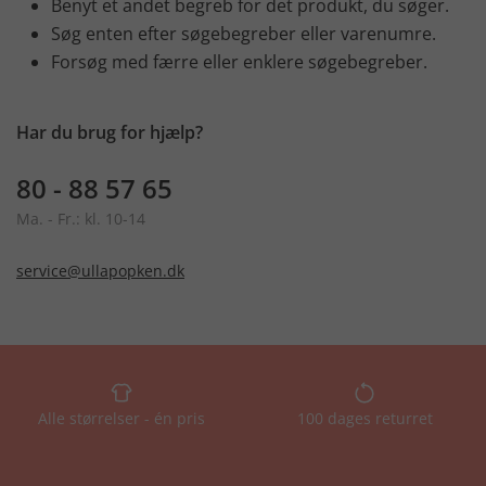
Benyt et andet begreb for det produkt, du søger.
Søg enten efter søgebegreber eller varenumre.
Forsøg med færre eller enklere søgebegreber.
Har du brug for hjælp?
80 - 88 57 65
Ma. - Fr.: kl. 10-14
service@ullapopken.dk
Alle størrelser - én pris
100 dages returret