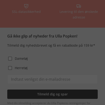
SSL-datasikkerhed
Levering til den ønskede
adresse
Gå ikke glip af nyheder fra Ulla Popken!
Tilmeld dig nyhedsbrevet og få en rabatkode på 159 kr*
Dametøj
Herretøj
Tilmeld dig og spar
Med din tilmelding accepterer du Ulla Popkens retningslinjer for