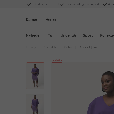
100 dages returret
Sikre betalingsmuligheder
4,5
Damer
Herrer
Nyheder
Tøj
Undertøj
Sport
Kollekt
Tilbage
|
Startside
|
Kjoler
|
Andre kjoler
Udsalg