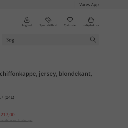
Vores App
Log ind
Specialtilbud
Tjekliste
Indkøbskurv
 chiffonkappe, jersey, blondekant,
.7
(241)
 217,00
orsendelsesomkostninger