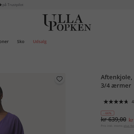
på Trustpilot
ioner
Sko
Udsalg
Aftenkjole,
3/4 ærmer
4
- 66%
kr 639,00
kr
Pris inkl. moms
plus f