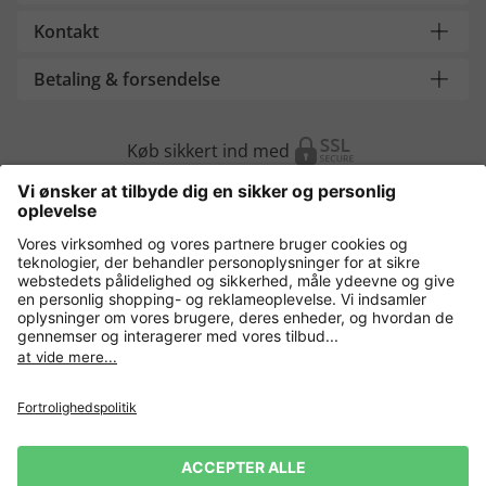
Kontakt
Betaling & forsendelse
Køb sikkert ind med
Flere webshops
Danmark
Fortrolighedspolitik
Vilkår og betingelser
Gør brug af fortrydelsesret
Virksomhedsinformation