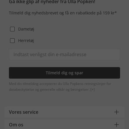
Gå ikke glip af nyheder fra Ulla Popken!
Tilmeld dig nyhedsbrevet og få en rabatkode på 159 kr*
Dametøj
Herretøj
Tilmeld dig og spar
Med din tilmelding accepterer du Ulla Popkens retningslinjer for
databeskyttelse og generelle vilkår og betingelser.
[+]
Vores service
Om os