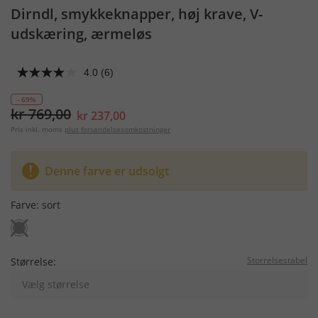
Dirndl, smykkeknapper, høj krave, V-
udskæring, ærmeløs
4.0
(6)
- 69%
kr 769,00
kr 237,00
Pris inkl. moms
plus forsendelsesomkostninger
Denne farve er udsolgt
Farve:
sort
Storrelsestabel
Størrelse:
Vælg størrelse