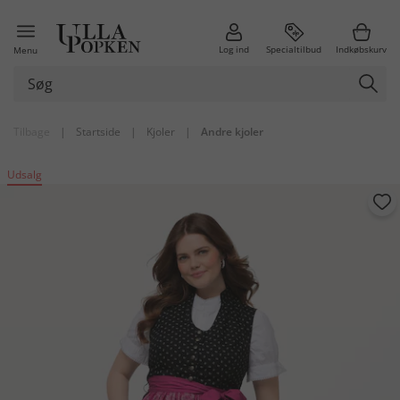
Log ind
Specialtilbud
Indkøbskurv
Menu
Tilbage
|
Startside
|
Kjoler
|
Andre kjoler
Udsalg