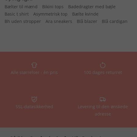
Bælter til mænd
Bikini tops
Badedragter med bøjle
Basic t shirt
Asymmetrisk top
Bælte kvinde
Bh uden stropper
Ara sneakers
Blå blazer
Blå cardigan
Alle størrelser - én pris
100 dages returret
SSL-datasikkerhed
Levering til den ønskede
adresse