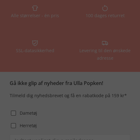
Alle størrelser - én pris
100 dages returret
SSL-datasikkerhed
Levering til den ønskede
adresse
Gå ikke glip af nyheder fra Ulla Popken!
Tilmeld dig nyhedsbrevet og få en rabatkode på 159 kr*
Dametøj
Herretøj