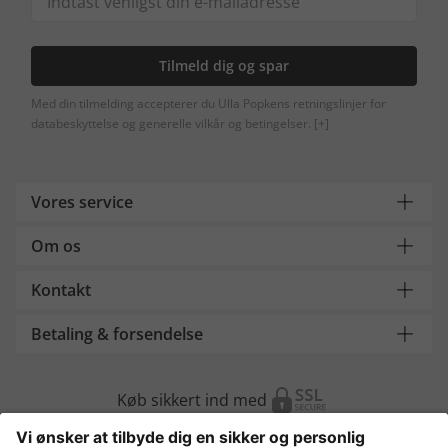
Tilmeld dig og spar
Med din tilmelding accepterer du Ulla Popkens retningslinjer for
databeskyttelse og generelle vilkår og betingelser.
[+]
Vores service
Om os
Kontakt
Betaling & forsendelse
Køb sikkert ind med