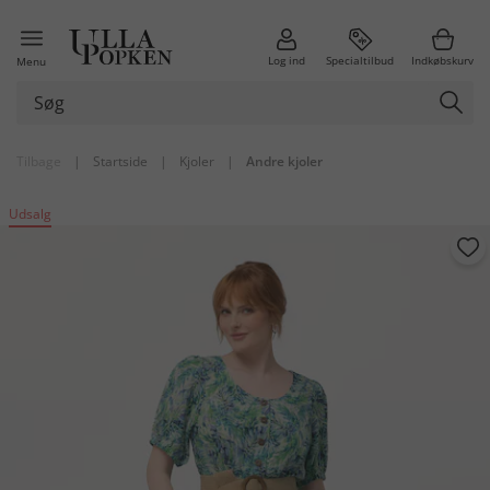
Log ind
Specialtilbud
Indkøbskurv
Menu
Tilbage
|
Startside
|
Kjoler
|
Andre kjoler
Udsalg