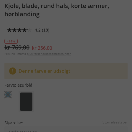
Kjole, blade, rund hals, korte ærmer,
hørblanding
4.2
(18)
- 66%
kr 769,00
kr 256,00
Pris inkl. moms
plus forsendelsesomkostninger
Denne farve er udsolgt
Farve:
azurblå
Storrelsestabel
Størrelse: