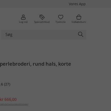
Vores App
Log ind
Specialtilbud
Tjekliste
Indkøbskurv
perlebroderi, rund hals, korte
.6
(27)
kr 666,00
orsendelsesomkostninger