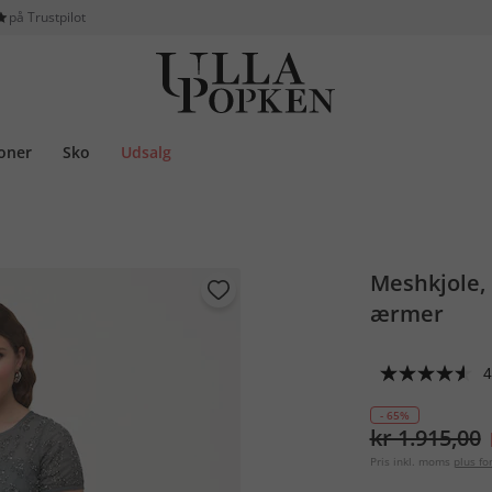
på Trustpilot
ioner
Sko
Udsalg
Meshkjole, 
ærmer
4
- 65%
kr 1.915,00
Pris inkl. moms
plus f