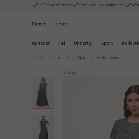
100 dages returret
Sikre betalingsmuligheder
4,5
Damer
Herrer
Nyheder
Tøj
Undertøj
Sport
Kollekt
Tilbage
|
Startside
|
Kjoler
|
Andre kjoler
Udsalg