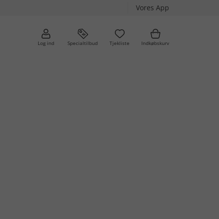
Vores App
Log ind
Specialtilbud
Tjekliste
Indkøbskurv