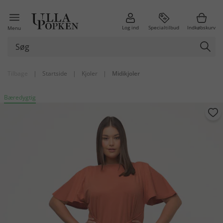
Log ind
Specialtilbud
Indkøbskurv
Menu
Tilbage
|
Startside
|
Kjoler
|
Midikjoler
Bæredygtig