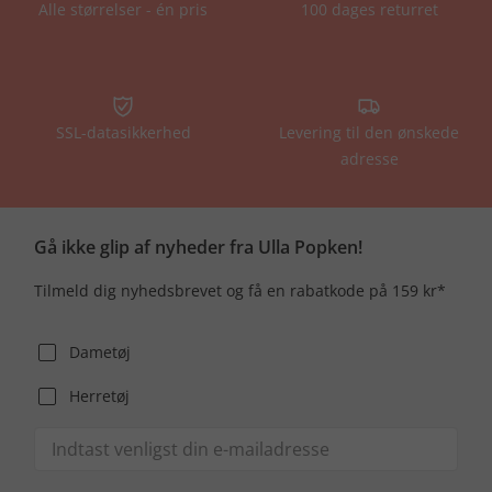
Alle størrelser - én pris
100 dages returret
SSL-datasikkerhed
Levering til den ønskede
adresse
Gå ikke glip af nyheder fra Ulla Popken!
Tilmeld dig nyhedsbrevet og få en rabatkode på 159 kr*
Dametøj
Herretøj