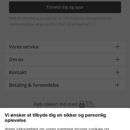
Tilmeld dig og spar
Med din tilmelding accepterer du Ulla Popkens retningslinjer for
databeskyttelse og generelle vilkår og betingelser.
[+]
Vores service
Om os
Kontakt
Betaling & forsendelse
Køb sikkert ind med
Flere webshops